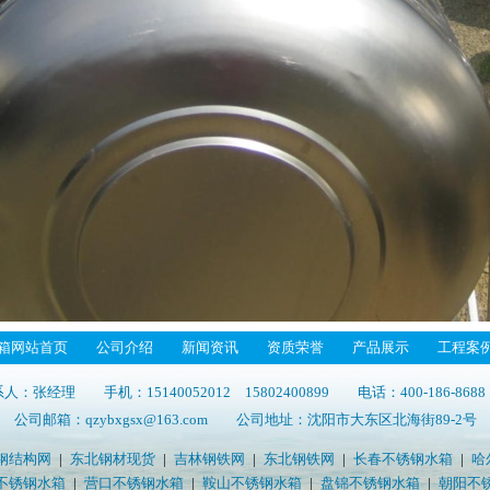
箱网站首页
公司介绍
新闻资讯
资质荣誉
产品展示
工程案
人：张经理 手机：15140052012 15802400899 电话：400-186-8
公司邮箱：qzybxgsx@163.com 公司地址：沈阳市大东区北海街89-2号
钢结构网
|
东北钢材现货
|
吉林钢铁网
|
东北钢铁网
|
长春不锈钢水箱
|
哈
不锈钢水箱
|
营口不锈钢水箱
|
鞍山不锈钢水箱
|
盘锦不锈钢水箱
|
朝阳不